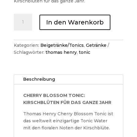
Kirschblüten für das ganze Jahr.
Thomas
In den Warenkorb
Henry
Cherry
Blossom
Tonic
Kategorien:
Beigetränke/Tonics
,
Getränke
0,2lt
Schlagwörter:
thomas henry
,
tonic
Menge
Beschreibung
CHERRY BLOSSOM TONIC:
KIRSCHBLÜTEN FÜR DAS GANZE JAHR
Thomas Henry Cherry Blossom Tonic ist
das weltweit einzigartige Tonic Water
mit den floralen Noten der Kirschblüte.