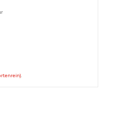
ur
rtenrein)
.