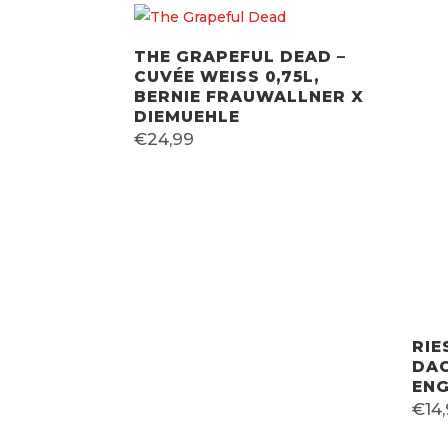
THE GRAPEFUL DEAD –
CUVÉE WEISS 0,75L, B
ERNIE FRAUWALLNER X D
IEMUEHLE
€
24,99
RIE
DAC
ENG
€
14