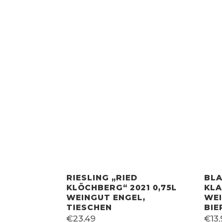
RIESLING „RIED
BLA
KLÖCHBERG“ 2021 0,75L
KLA
WEINGUT ENGEL,
WE
TIESCHEN
BI
€
23,49
€
13