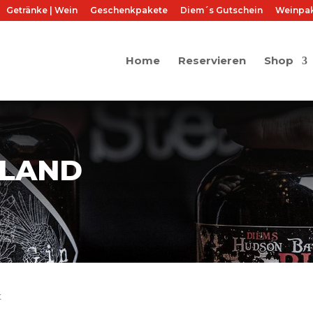
Getränke | Wein
Geschenkpakete
Diem´s Gutschein
Weinpa
Home
Reservieren
Shop
NLAND
Nach
t
Beliebtheit