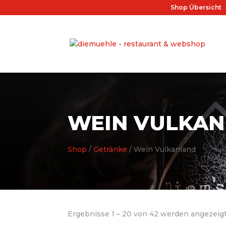
Shop Übersicht
WEIN VULKA
Shop
/
Getränke
/ Wein Vulkanland
Ergebnisse 1 – 20 von 42 werden angezeig