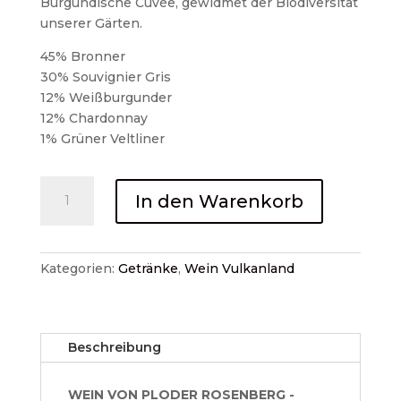
Burgundische Cuvée, gewidmet der Biodiversität
unserer Gärten.
45% Bronner
30% Souvignier Gris
12% Weißburgunder
12% Chardonnay
1% Grüner Veltliner
CARA
In den Warenkorb
2020
0,75l
Ploder
Rosenberg,
Kategorien:
Getränke
,
Wein Vulkanland
St.
Peter
a.O.
Beschreibung
Menge
WEIN VON PLODER ROSENBERG -