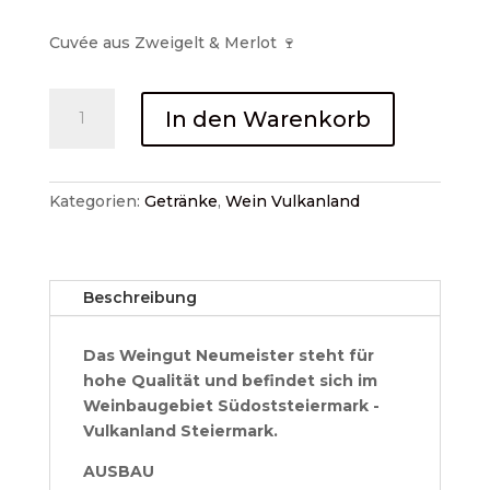
Cuvée aus Zweigelt & Merlot 🍷
CUVEE
In den Warenkorb
DE
MERIN
2019
0,75l
Kategorien:
Getränke
,
Wein Vulkanland
Weingut
Neumeister,
Straden
Beschreibung
Menge
Das Weingut Neumeister steht für
hohe Qualität und befindet sich im
Weinbaugebiet Südoststeiermark -
Vulkanland Steiermark.
AUSBAU